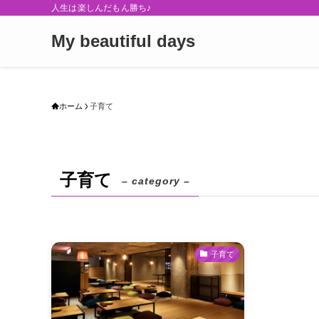
人生は楽しんだもん勝ち♪
My beautiful days
ホーム
子育て
子育て
– category –
子育て