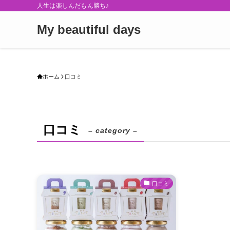
人生は楽しんだもん勝ち♪
My beautiful days
ホーム
口コミ
口コミ
– category –
口コミ