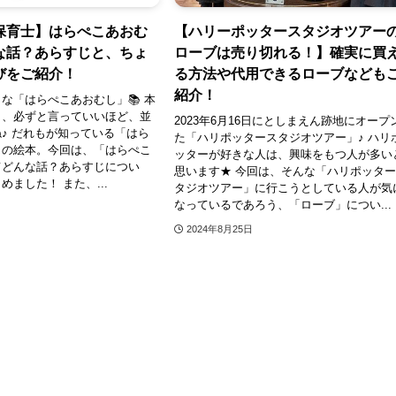
保育士】はらぺこあおむ
【ハリーポッタースタジオツアー
な話？あらすじと、ちょ
ローブは売り切れる！】確実に買
びをご紹介！
る方法や代用できるローブなども
紹介！
な「はらぺこあおむし」📚 本
と、必ずと言っていいほど、並
2023年6月16日にとしまえん跡地にオープ
♪ だれもが知っている「はら
た「ハリポッタースタジオツアー」♪ ハリ
」の絵本。今回は、「はらぺこ
ッターが好きな人は、興味をもつ人が多い
てどんな話？あらすじについ
思います★ 今回は、そんな「ハリポッタ
ました！ また、...
タジオツアー」に行こうとしている人が気
なっているであろう、「ローブ」につい...
2024年8月25日