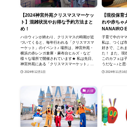
【2024神宮外苑クリスマスマーケッ
【現役保育
ト】混雑状況やお得な予約方法まと
れや赤ちゃ
め！
NANAIRO Ea
ハロウィンが終わり、クリスマスの時期が近
子育て中のマ
づいてくると、毎年行われる「クリスマスマ
私は、つくば
ーケット」のイベント♪ 場所は、神宮外苑・
好きで、これ
横浜の赤レンガ倉庫・麻布台ヒルズ・など
た！ また、現
様々な場所で開催されています★ 私は先日、
このカフェは
神宮外苑にある「クリスマスマーケット」...
うだな～♪と思
2024年12月1日
2024年11月16
お得