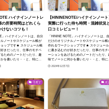
 NOTE ハイナインノートレ
【HININENOTE/ハイナインノー
際の所要時間はどれくら
実際に行った待ち時間・混雑状況
かけないコツも！
口コミレビュー！
NOTE」ハイナインノートは、自分
「HININE NOTE」ハイナインノートは、
ナルノートやスケジュール帳が
だけのオリジナルノートやスケジュール帳
ョップです★ スケジュール帳
作れるワークショップです★ スケジュー
が好きだったり、仕事のモチベ
に書き込むのが好きだったり、仕事のモチ
げるためのノートだったり、趣
ーションをあげるためのノートだったり、
かを書いたり・・と、特に...
味でノートに何かを書いたり・・と、特に..
日
2024年12月7日
子育て
生