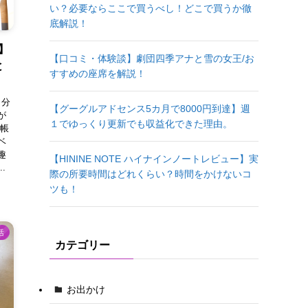
い？必要ならここで買うべし！どこで買うか徹
底解説！
ト】
【口コミ・体験談】劇団四季アナと雪の女王/お
と
すすめの座席を解説！
自分
【グーグルアドセンス5カ月で8000円到達】週
が
１でゆっくり更新でも収益化できた理由。
ル帳
ベ
趣
【HININE NOTE ハイナインノートレビュー】実
.
際の所要時間はどれくらい？時間をかけないコ
ツも！
活
カテゴリー
お出かけ