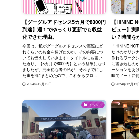
【グーグルアドセンス5カ月で8000円
【HININE
到達】週１でゆっくり更新でも収益
ビュー】実
化できた理由。
い？時間を
今回は、私がグーグルアドセンスで実際にど
「HININE 
れくらいのお金を稼げたのか、その内容につ
だけのオリジ
いてお伝えしていきます♪ タイトルにも書い
作れるワークシ
た通り、【5カ月で8000円】という結果になり
に書き込むの
ましたが、完全初心者の私が、それまでにし
ーションをあ
た事を☟にまとめたので、これからブロ...
味でノートに何
2024年12月19日
2024年12月13
イベント