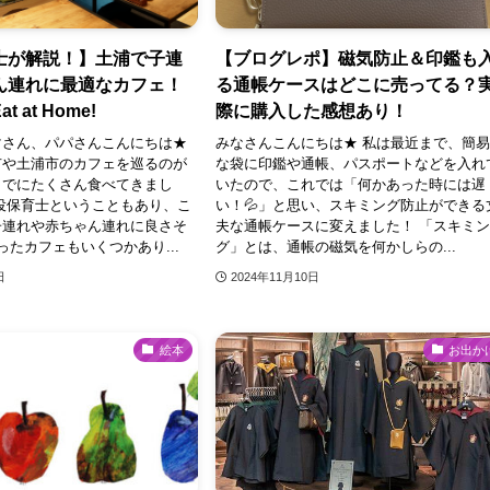
士が解説！】土浦で子連
【ブログレポ】磁気防止＆印鑑も
ん連れに最適なカフェ！
る通帳ケースはどこに売ってる？
t at Home!
際に購入した感想あり！
マさん、パパさんこんにちは★
みなさんこんにちは★ 私は最近まで、簡
市や土浦市のカフェを巡るのが
な袋に印鑑や通帳、パスポートなどを入れ
までにたくさん食べてきまし
いたので、これでは「何かあった時には遅
役保育士ということもあり、こ
い！💦」と思い、スキミング防止ができる
子連れや赤ちゃん連れに良さそ
夫な通帳ケースに変えました！ 「スキミ
ったカフェもいくつかあり...
グ」とは、通帳の磁気を何かしらの...
日
2024年11月10日
絵本
お出か