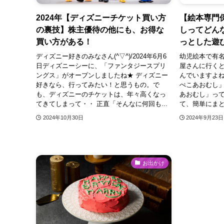
2024年【ディズニーチケット買い方
【絵本専門
の裏技】株主優待の他にも、お得な
しってどん
買い方がある！
っとした遊
ディズニー好きのみなさん(^▽^)/2024年6月6
幼児絵本で有名
日ディズニーシーに、「ファンタジースプリ
屋さんに行く
ングス」がオープンしましたね★ ディズニー
んでいますよね
好きなら、行ってみたい！と思うもの。で
ぺこあおむし
も、ディズニーのチケットは、年々高くなっ
あおむし」っ
てきてしまって・・ 正直「そんなに何回も...
て、簡単にまとめ
2024年10月30日
2024年9月23日
お出かけ