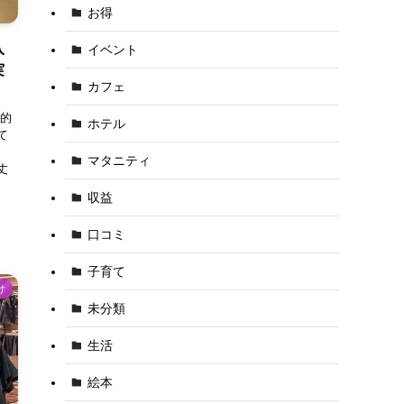
お得
入
イベント
実
カフェ
易的
ホテル
て
マタニティ
丈
ン
収益
口コミ
子育て
け
未分類
生活
絵本